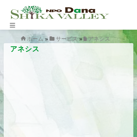
Skip to content
Main
Navigation
ホーム
»
サービス
»
アネシス
アネシス