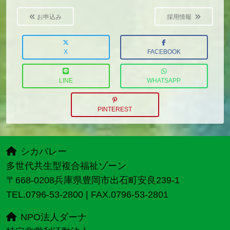
Post
navigation
お申込み
採用情報
X
FACEBOOK
LINE
WHATSAPP
PINTEREST
シカバレー
多世代共生型複合福祉ゾーン
〒668-0208兵庫県豊岡市出石町安良239-1
TEL.0796-53-2800 | FAX.0796-53-2801
NPO法人ダーナ