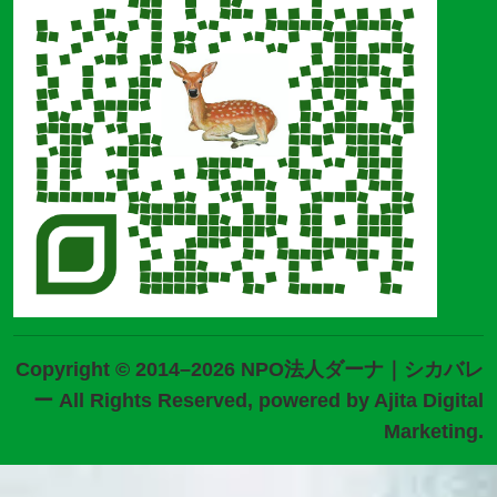
Copyright © 2014–2026 NPO法人ダーナ｜シカバレ
ー All Rights Reserved, powered by
Ajita Digital
Marketing
.